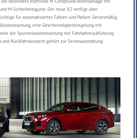
nd die besonders kraftvolle M-Compound-Bremsanlage mit
 und M-Sicherheitsgurte. Der neue X2 verfügt über
lichtige für automatisiertes Fahren und Parken. Serienmäßig
ollisionswarnung, eine Geschwindigkeitsregelung mit
owie die Spurverlassenswarnung mit Fahrbahnrückführung.
a und Rückfahrassistent gehört zur Serienausstattung.