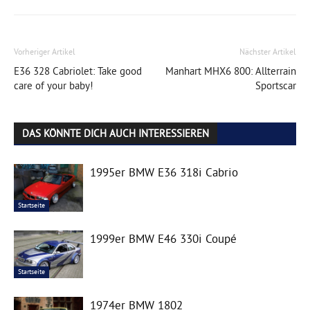
Vorheriger Artikel
Nächster Artikel
E36 328 Cabriolet: Take good
Manhart MHX6 800: Allterrain
care of your baby!
Sportscar
DAS KÖNNTE DICH AUCH INTERESSIEREN
1995er BMW E36 318i Cabrio
Startseite
1999er BMW E46 330i Coupé
Startseite
1974er BMW 1802