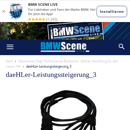
Start
Optimierter High Performance-Bestseller: dÄHLer-Veredlung für den
neuen M4
daeHLer-Leistungssteigerung_3
daeHLer-Leistungssteigerung_3