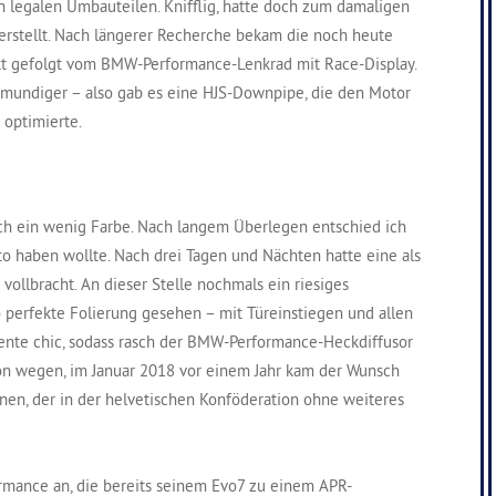
h legalen Umbauteilen. Knifflig, hatte doch zum damaligen
erstellt. Nach längerer Recherche bekam die noch heute
kt gefolgt vom BMW-Performance-Lenkrad mit Race-Display.
rmundiger – also gab es eine HJS-Downpipe, die den Motor
optimierte.
ch ein wenig Farbe. Nach langem Überlegen entschied ich
to haben wollte. Nach drei Tagen und Nächten hatte eine als
vollbracht. An dieser Stelle nochmals ein riesiges
 perfekte Folierung gesehen – mit Türeinstiegen und allen
ente chic, sodass rasch der BMW-Performance-Heckdiffusor
on wegen, im Januar 2018 vor einem Jahr kam der Wunsch
inen, der in der helvetischen Konföderation ohne weiteres
rmance an, die bereits seinem Evo7 zu einem APR-