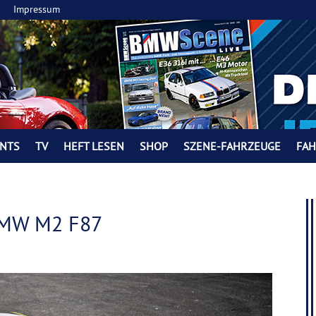
Impressum
NTS
TV
HEFT LESEN
SHOP
SZENE-FAHRZEUGE
FA
 BMW M2 F87