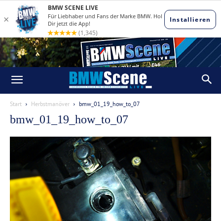
Start
Herbstmanöver
bmw_01_19_how_to_07
bmw_01_19_how_to_07