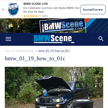
Start
Herbstmanöver
bmw_01_19_how_to_01c
bmw_01_19_how_to_01c