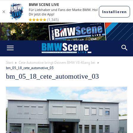
Start
Cete Automotive bringt Deinem BMW V8-Klang bei
bm_05_18_cete_automotive_03
bm_05_18_cete_automotive_03