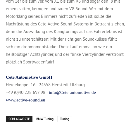
vom 1er bis zum 7er, vom X1 bis zum X6 und sogar den i8 mit
einem satten, kernigen und rauen V8-Sound. Wer mit dem
Motorklang seines Bimmers nicht zufrieden ist, sollte die
Nachrüstung des Cete Active Sound Systems in Betracht ziehen,
denn die Auswirkung des Klangtunings auf das Fahrerlebnis ist
nicht zu unterschätzen: Mit der richtigen Soundkulisse fühlt
sich ein drehmomentstarker Diesel auf einmal an wie ein
heißblütiger Achtzylinder, und der flinke Vierzylinder verströmt
plötzlich Sportwagenflair!
Cete Automotive GmbH
Heidekoppel 16 · 24558 Henstedt-Ulzburg
+49 (0)40 228 697 98 ·
info@Cete-automotive.de
www.active-sound.eu
SCHLAGWORTE
BMW Tuning
Tuning