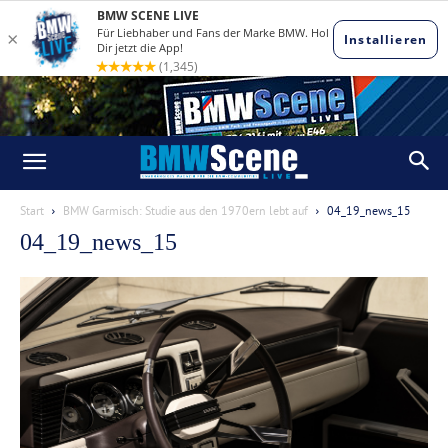
Start
BMW Garmisch: Studie aus den 1970ern lebt auf
04_19_news_15
04_19_news_15