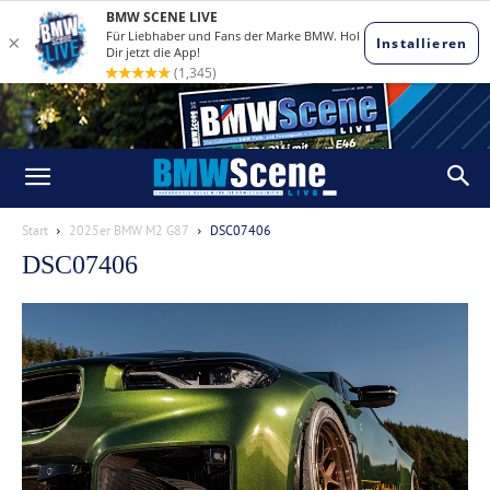
Start
2025er BMW M2 G87
DSC07406
DSC07406