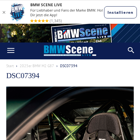
Start
2025er BMW M2 G87
DSC07394
DSC07394