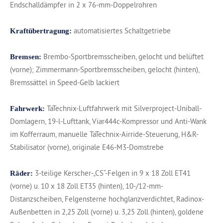
Endschalldämpfer in 2 x 76-mm-Doppelrohren
automatisiertes Schaltgetriebe
Kraftübertragung:
Brembo-Sportbremsscheiben, gelocht und belüftet
Bremsen:
(vorne); Zimmermann-Sportbremsscheiben, gelocht (hinten),
Bremssättel in Speed-Gelb lackiert
TaTechnix-Luftfahrwerk mit Silverproject-Uniball-
Fahrwerk:
Domlagern, 19-l-Lufttank, Viar444c-Kompressor und Anti-Wank
im Kofferraum, manuelle TaTechnix-Airride-Steuerung, H&R-
Stabilisator (vorne), originale E46-M3-Domstrebe
3-teilige Kerscher-„CS“-Felgen in 9 x 18 Zoll ET41
Räder:
(vorne) u. 10 x 18 Zoll ET35 (hinten), 10-/12-mm-
Distanzscheiben, Felgensterne hochglanzverdichtet, Radinox-
Außenbetten in 2,25 Zoll (vorne) u. 3,25 Zoll (hinten), goldene