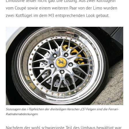
Limousine leider nicht gab. Die Lösung: Aus zwei Kotflügeln
vom Coupé sowie einem weiteren Paar von der Limo wurden
zwei Kotflügel im dem M3 entsprechenden Look gebaut.
Sozusagen das i-Tüpfelchen der dreiteiligen Kerscher-„CS“-Felgen sind die Ferrari-
Radnabenabdeckungen.
Nachdem der wohl schwierigste Teil des Umbaus bewältigt war,