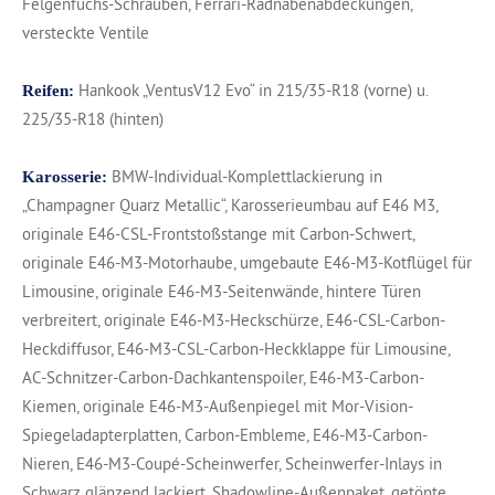
Felgenfuchs-Schrauben, Ferrari-Radnabenabdeckungen,
versteckte Ventile
Hankook „VentusV12 Evo“ in 215/35-R18 (vorne) u.
Reifen:
225/35-R18 (hinten)
BMW-Individual-Komplettlackierung in
Karosserie:
„Champagner Quarz Metallic“, Karosserieumbau auf E46 M3,
originale E46-CSL-Frontstoßstange mit Carbon-Schwert,
originale E46-M3-Motorhaube, umgebaute E46-M3-Kotflügel für
Limousine, originale E46-M3-Seitenwände, hintere Türen
verbreitert, originale E46-M3-Heckschürze, E46-CSL-Carbon-
Heckdiffusor, E46-M3-CSL-Carbon-Heckklappe für Limousine,
AC-Schnitzer-Carbon-Dachkantenspoiler, E46-M3-Carbon-
Kiemen, originale E46-M3-Außenpiegel mit Mor-Vision-
Spiegeladapterplatten, Carbon-Embleme, E46-M3-Carbon-
Nieren, E46-M3-Coupé-Scheinwerfer, Scheinwerfer-Inlays in
Schwarz glänzend lackiert, Shadowline-Außenpaket, getönte