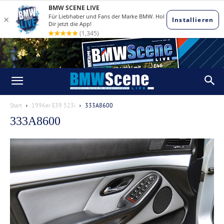
Start
1996er E39 523i
333A8600
333A8600