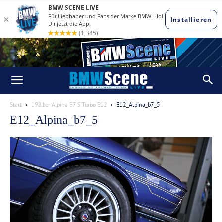
Start
1981er Alpina B7 S Turbo E12
E12_Alpina_b7_5
E12_Alpina_b7_5