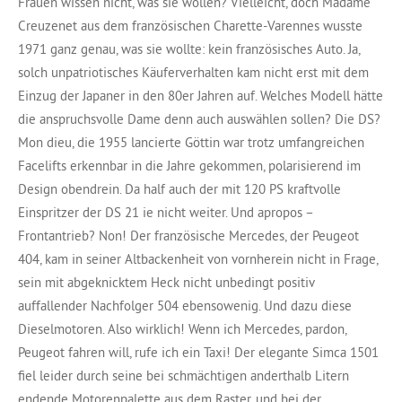
Frauen wissen nicht, was sie wollen? Vielleicht, doch Madame
Creuzenet aus dem französischen Charette-Varennes wusste
1971 ganz genau, was sie wollte: kein französisches Auto. Ja,
solch unpatriotisches Käuferverhalten kam nicht erst mit dem
Einzug der Japaner in den 80er Jahren auf. Welches Modell hätte
die anspruchsvolle Dame denn auch auswählen sollen? Die DS?
Mon dieu, die 1955 lancierte Göttin war trotz umfangreichen
Facelifts erkennbar in die Jahre gekommen, polarisierend im
Design obendrein. Da half auch der mit 120 PS kraftvolle
Einspritzer der DS 21 ie nicht weiter. Und apropos –
Frontantrieb? Non! Der französische Mercedes, der Peugeot
404, kam in seiner Altbackenheit von vornherein nicht in Frage,
sein mit abgeknicktem Heck nicht unbedingt positiv
auffallender Nachfolger 504 ebensowenig. Und dazu diese
Dieselmotoren. Also wirklich! Wenn ich Mercedes, pardon,
Peugeot fahren will, rufe ich ein Taxi! Der elegante Simca 1501
fiel leider durch seine bei schmächtigen anderthalb Litern
endende Motorenpalette aus dem Raster, und bei der