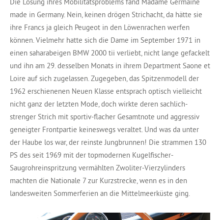
Die Lösung ihres Mobilitätsproblems fand Madame Germaine
made in Germany. Nein, keinen drögen Strichacht, da hätte sie
ihre Francs ja gleich Peugeot in den Löwenrachen werfen
können. Vielmehr hatte sich die Dame im September 1971 in
einen saharabeigen BMW 2000 tii verliebt, nicht lange gefackelt
und ihn am 29. desselben Monats in ihrem Department Saone et
Loire auf sich zugelassen. Zugegeben, das Spitzenmodell der
1962 erschienenen Neuen Klasse entsprach optisch vielleicht
nicht ganz der letzten Mode, doch wirkte deren sachlich-
strenger Strich mit sportiv-flacher Gesamtnote und aggressiv
geneigter Frontpartie keineswegs veraltet. Und was da unter
der Haube los war, der reinste Jungbrunnen! Die strammen 130
PS des seit 1969 mit der topmodernen Kugelfischer-
Saugrohreinspritzung vermählten Zwoliter-Vierzylinders
machten die Nationale 7 zur Kurzstrecke, wenn es in den
landesweiten Sommerferien an die Mittelmeerküste ging.