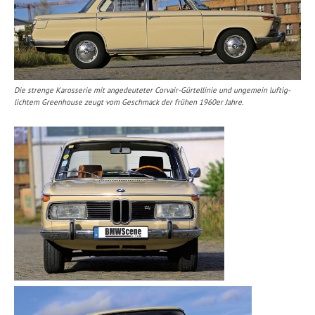
Die strenge Karosserie mit angedeuteter Corvair-Gürtellinie und ungemein luftig-
lichtem Greenhouse zeugt vom Geschmack der frühen 1960er Jahre.