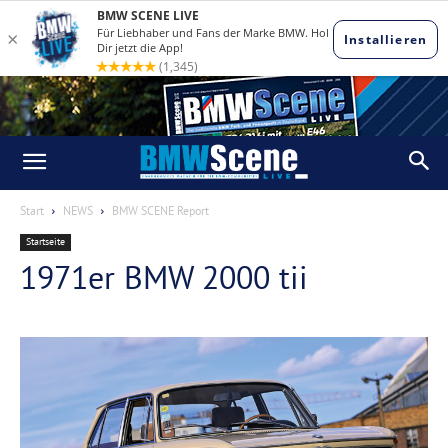
Start
NEWS
BMW SCENE Report
Startseite
1971er BMW 2000 tii