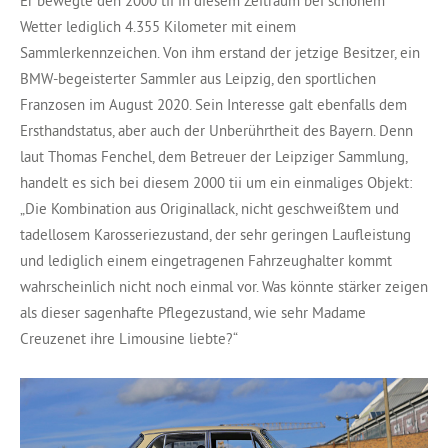
Er bewegte den 2000 tii in diesem Zeitraum bei schönem
Wetter lediglich 4.355 Kilometer mit einem
Sammlerkennzeichen. Von ihm erstand der jetzige Besitzer, ein
BMW-begeisterter Sammler aus Leipzig, den sportlichen
Franzosen im August 2020. Sein Interesse galt ebenfalls dem
Ersthandstatus, aber auch der Unberührtheit des Bayern. Denn
laut Thomas Fenchel, dem Betreuer der Leipziger Sammlung,
handelt es sich bei diesem 2000 tii um ein einmaliges Objekt:
„Die Kombination aus Originallack, nicht geschweißtem und
tadellosem Karosseriezustand, der sehr geringen Laufleistung
und lediglich einem eingetragenen Fahrzeughalter kommt
wahrscheinlich nicht noch einmal vor. Was könnte stärker zeigen
als dieser sagenhafte Pflegezustand, wie sehr Madame
Creuzenet ihre Limousine liebte?“