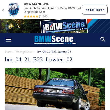
Start
Wachgeküsst!
bm_04_21_E23_Lowtec_02
bm_04_21_E23_Lowtec_02