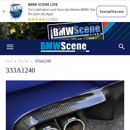
Start
Top Ten
333A1240
333A1240