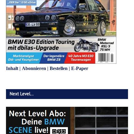
Inhalt
|
Abonnieren
|
Bestellen
|
E-Paper
Next Level…