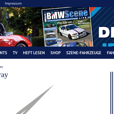
Impressum
NTS
TV
HEFT LESEN
SHOP
SZENE-FAHRZEUGE
FA
ray
ray