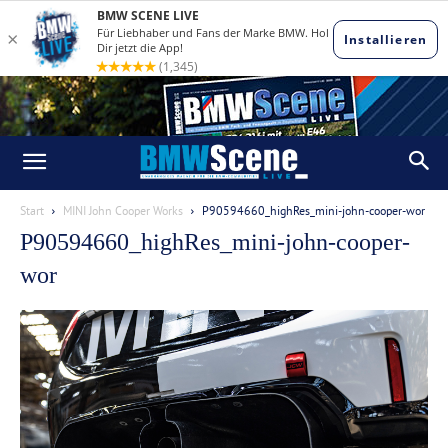
Start
MINI John Cooper Works
P90594660_highRes_mini-john-cooper-wor
P90594660_highRes_mini-john-cooper-
wor