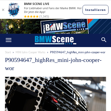
Start
MINI John Cooper Works
P90594647_highRes_mini-john-cooper-wor
P90594647_highRes_mini-john-cooper-
wor