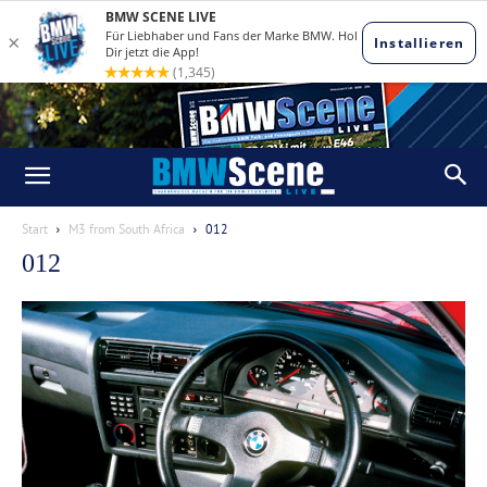
Start
M3 from South Africa
012
012