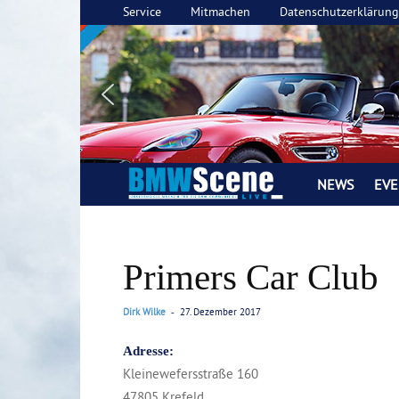
Service
Mitmachen
Datenschutzerklärung
NEWS
EVE
BMW
SCENE
Primers Car Club
LIVE
Magazin
Dirk Wilke
27. Dezember 2017
-
Adresse:
Kleinewefersstraße 160
47805 Krefeld