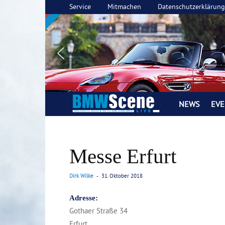
Service
Mitmachen
Datenschutzerklärung
NEWS
EVE
BMW
SCENE
Messe Erfurt
LIVE
Magazin
Dirk Wilke
31. Oktober 2018
-
Adresse:
Gothaer Straße 34
Erfurt