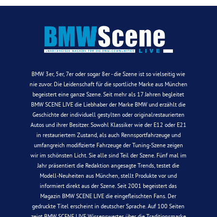
BMW 3er, 5er, 7er oder sogar 8er - die Szene ist so vielseitig wie
nie zuvor. Die Leidenschaft für die sportliche Marke aus München
begeistert eine ganze Szene. Seit mehr als 17 Jahren begleitet
BMW SCENE LIVE die Liebhaber der Marke BMW und erzählt die
Geschichte der individuell gestylten oder originalrestaurierten
Autos und ihrer Besitzer. Sowohl Klassiker wie der E12 oder E21
in restauriertem Zustand, als auch Rennsportfahrzeuge und
umfangreich modifizierte Fahrzeuge der Tuning-Szene zeigen
wir im schönsten Licht. Sie alle sind Teil der Szene. Fünf mal im
Jahr präsentiert die Redaktion angesagte Trends, testet die
Modell-Neuheiten aus München, stellt Produkte vor und
informiert direkt aus der Szene. Seit 2001 begeistert das
Magazin BMW SCENE LIVE die eingefleischten Fans. Der
gedruckte Titel erscheint in deutscher Sprache. Auf 100 Seiten
zeigt BMW SCENE LIVE Wissenswertes über die Traditionsmarke