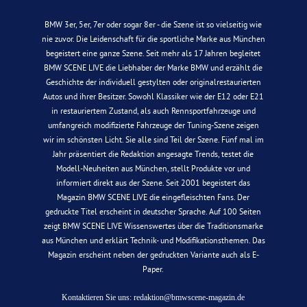
BMW 3er, 5er, 7er oder sogar 8er - die Szene ist so vielseitig wie
nie zuvor. Die Leidenschaft für die sportliche Marke aus München
begeistert eine ganze Szene. Seit mehr als 17 Jahren begleitet
BMW SCENE LIVE die Liebhaber der Marke BMW und erzählt die
Geschichte der individuell gestylten oder originalrestaurierten
Autos und ihrer Besitzer. Sowohl Klassiker wie der E12 oder E21
in restauriertem Zustand, als auch Rennsportfahrzeuge und
umfangreich modifizierte Fahrzeuge der Tuning-Szene zeigen
wir im schönsten Licht. Sie alle sind Teil der Szene. Fünf mal im
Jahr präsentiert die Redaktion angesagte Trends, testet die
Modell-Neuheiten aus München, stellt Produkte vor und
informiert direkt aus der Szene. Seit 2001 begeistert das
Magazin BMW SCENE LIVE die eingefleischten Fans. Der
gedruckte Titel erscheint in deutscher Sprache. Auf 100 Seiten
zeigt BMW SCENE LIVE Wissenswertes über die Traditionsmarke
aus München und erklärt Technik- und Modifikationsthemen. Das
Magazin erscheint neben der gedruckten Variante auch als E-
Paper.
Kontaktieren Sie uns:
redaktion@bmwscene-magazin.de