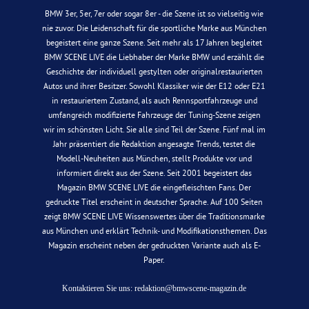
BMW 3er, 5er, 7er oder sogar 8er - die Szene ist so vielseitig wie
nie zuvor. Die Leidenschaft für die sportliche Marke aus München
begeistert eine ganze Szene. Seit mehr als 17 Jahren begleitet
BMW SCENE LIVE die Liebhaber der Marke BMW und erzählt die
Geschichte der individuell gestylten oder originalrestaurierten
Autos und ihrer Besitzer. Sowohl Klassiker wie der E12 oder E21
in restauriertem Zustand, als auch Rennsportfahrzeuge und
umfangreich modifizierte Fahrzeuge der Tuning-Szene zeigen
wir im schönsten Licht. Sie alle sind Teil der Szene. Fünf mal im
Jahr präsentiert die Redaktion angesagte Trends, testet die
Modell-Neuheiten aus München, stellt Produkte vor und
informiert direkt aus der Szene. Seit 2001 begeistert das
Magazin BMW SCENE LIVE die eingefleischten Fans. Der
gedruckte Titel erscheint in deutscher Sprache. Auf 100 Seiten
zeigt BMW SCENE LIVE Wissenswertes über die Traditionsmarke
aus München und erklärt Technik- und Modifikationsthemen. Das
Magazin erscheint neben der gedruckten Variante auch als E-
Paper.
Kontaktieren Sie uns:
redaktion@bmwscene-magazin.de