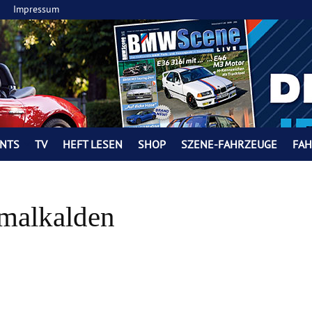
Impressum
NTS
TV
HEFT LESEN
SHOP
SZENE-FAHRZEUGE
FA
malkalden