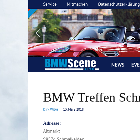
Service
Mitmachen
Datenschutzerklärung
NEWS
EVE
BMW
SCENE
BMW Treffen Sch
LIVE
Magazin
Dirk Wilke
13. März 2018
-
Adresse:
Altmarkt
98574 Schmalkalden