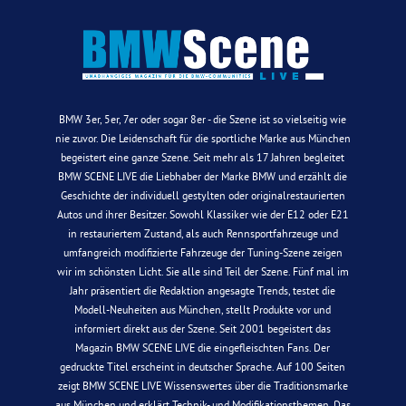
BMW 3er, 5er, 7er oder sogar 8er - die Szene ist so vielseitig wie
nie zuvor. Die Leidenschaft für die sportliche Marke aus München
begeistert eine ganze Szene. Seit mehr als 17 Jahren begleitet
BMW SCENE LIVE die Liebhaber der Marke BMW und erzählt die
Geschichte der individuell gestylten oder originalrestaurierten
Autos und ihrer Besitzer. Sowohl Klassiker wie der E12 oder E21
in restauriertem Zustand, als auch Rennsportfahrzeuge und
umfangreich modifizierte Fahrzeuge der Tuning-Szene zeigen
wir im schönsten Licht. Sie alle sind Teil der Szene. Fünf mal im
Jahr präsentiert die Redaktion angesagte Trends, testet die
Modell-Neuheiten aus München, stellt Produkte vor und
informiert direkt aus der Szene. Seit 2001 begeistert das
Magazin BMW SCENE LIVE die eingefleischten Fans. Der
gedruckte Titel erscheint in deutscher Sprache. Auf 100 Seiten
zeigt BMW SCENE LIVE Wissenswertes über die Traditionsmarke
aus München und erklärt Technik- und Modifikationsthemen. Das