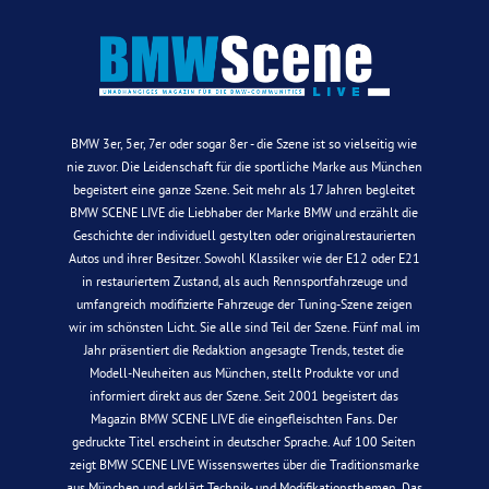
BMW 3er, 5er, 7er oder sogar 8er - die Szene ist so vielseitig wie
nie zuvor. Die Leidenschaft für die sportliche Marke aus München
begeistert eine ganze Szene. Seit mehr als 17 Jahren begleitet
BMW SCENE LIVE die Liebhaber der Marke BMW und erzählt die
Geschichte der individuell gestylten oder originalrestaurierten
Autos und ihrer Besitzer. Sowohl Klassiker wie der E12 oder E21
in restauriertem Zustand, als auch Rennsportfahrzeuge und
umfangreich modifizierte Fahrzeuge der Tuning-Szene zeigen
wir im schönsten Licht. Sie alle sind Teil der Szene. Fünf mal im
Jahr präsentiert die Redaktion angesagte Trends, testet die
Modell-Neuheiten aus München, stellt Produkte vor und
informiert direkt aus der Szene. Seit 2001 begeistert das
Magazin BMW SCENE LIVE die eingefleischten Fans. Der
gedruckte Titel erscheint in deutscher Sprache. Auf 100 Seiten
zeigt BMW SCENE LIVE Wissenswertes über die Traditionsmarke
aus München und erklärt Technik- und Modifikationsthemen. Das