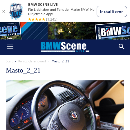
Start
Königlich renoviert
Masto_2_21
Masto_2_21