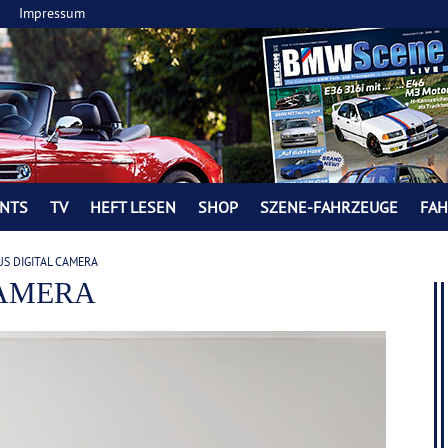
Impressum
NTS
TV
HEFT LESEN
SHOP
SZENE-FAHRZEUGE
FA
S DIGITAL CAMERA
CAMERA