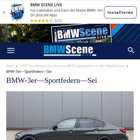
Start
H&R Sportfedern für die neue BMW Generation in der Mittelklasse
BMW-3er---Sportfedern---Sei
BMW-3er—Sportfedern—Sei