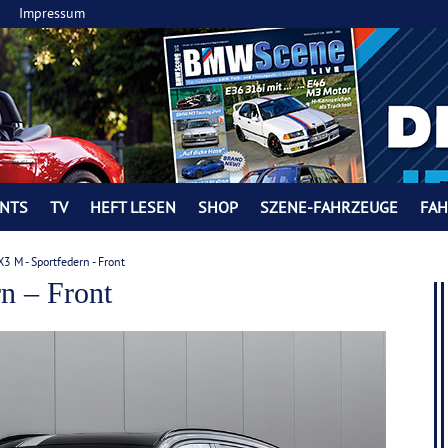
Impressum
NTS
TV
HEFT LESEN
SHOP
SZENE-FAHRZEUGE
FA
 M - Sportfedern - Front
 – Front