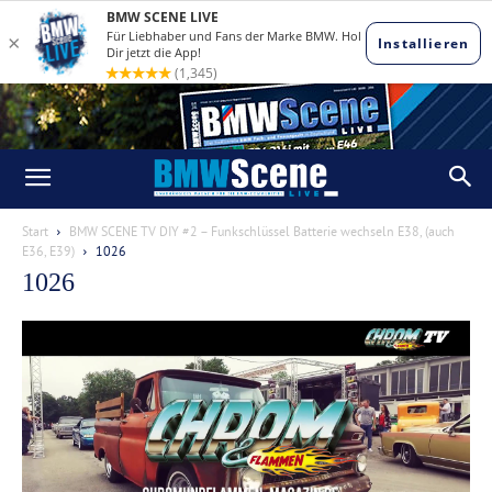
Start
BMW SCENE TV DIY #2 – Funkschlüssel Batterie wechseln E38, (auch
E36, E39)
1026
1026