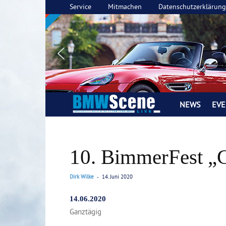
Service
Mitmachen
Datenschutzerklärung
NEWS
EVE
BMW
SCENE
10. BimmerFest „
LIVE
Magazin
Dirk Wilke
14. Juni 2020
-
14.06.2020
Ganztägig