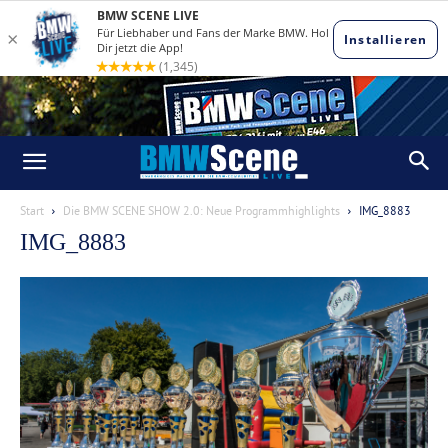
Start
Die BMW SCENE SHOW 2.0: Neue Programmhighlights
IMG_8883
IMG_8883