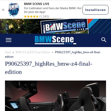
Start
BMW Z4 (G29) Final Edition
P90625397_highRes_bmw-z4-final-
edition
P90625397_highRes_bmw-z4-final-
edition