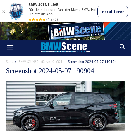
Start
BMW X5 M60i xDrive LCI G05
Screenshot 2024-05-07 190904
Screenshot 2024-05-07 190904