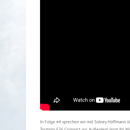
In Folge #4 sprechen wir mit Sidney Hoffmann üb
Torstens E36 Compact vor. Außerdem lernt Ihr M