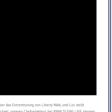
er das Extremtuning von Liberty Walk, und Lizi stellt
ichael, unseren Chefredakteur bei BMW SCENE LIVE, kennen.