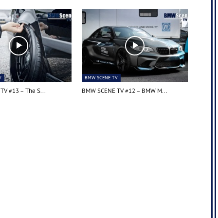
V
BMW SCENE TV
V #13 – The S...
BMW SCENE TV #12 – BMW M...