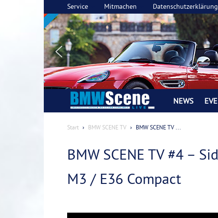
Service
Mitmachen
Datenschutzerklärung
NEWS
EVE
BMW
SCENE
Start
BMW SCENE TV
BMW SCENE TV ...
LIVE
BMW SCENE TV #4 – Sid
Magazin
M3 / E36 Compact