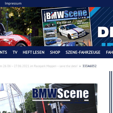
Impressum
NTS
TV
HEFT LESEN
SHOP
SZENE-FAHRZEUGE
FA
26.06 – 27.06.2021 im Racepark Meppen – save the date!
333A6052