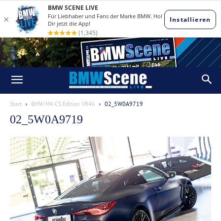
Start
BMW M4 CS Edition VR46
02_5W0A9719
02_5W0A9719