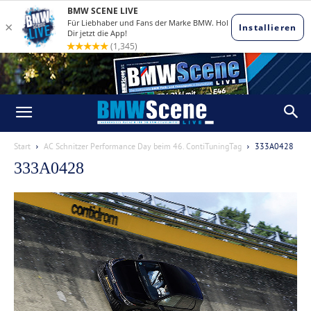
Start
AC Schnitzer Performance Day beim 46. ContiTuningTag
333A0428
333A0428