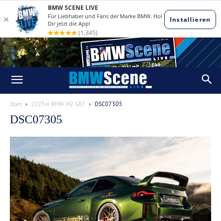
Start
2025er BMW M2 G87
DSC07305
DSC07305