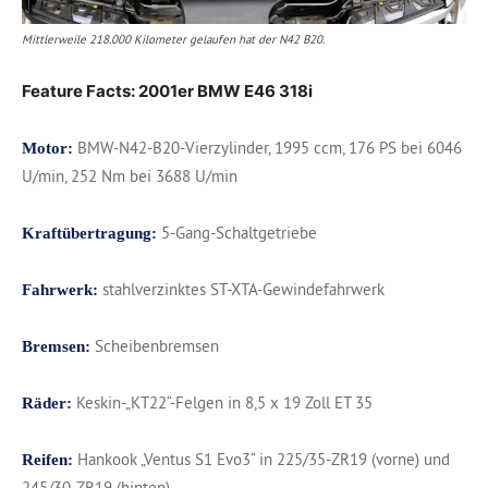
Mittlerweile 218.000 Kilometer gelaufen hat der N42 B20.
Feature Facts: 2001er BMW E46 318i
BMW-N42-B20-Vierzylinder, 1995 ccm, 176 PS bei 6046
Motor:
U/min, 252 Nm bei 3688 U/min
5-Gang-Schaltgetriebe
Kraftübertragung:
stahlverzinktes ST-XTA-Gewindefahrwerk
Fahrwerk:
Scheibenbremsen
Bremsen:
Keskin-„KT22“-Felgen in 8,5 x 19 Zoll ET 35
Räder:
Hankook „Ventus S1 Evo3“ in 225/35-ZR19 (vorne) und
Reifen:
245/30-ZR19 (hinten)