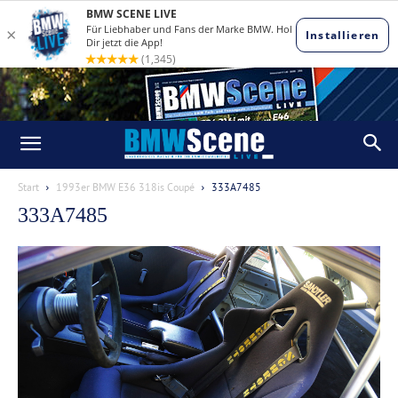
Start
1993er BMW E36 318is Coupé
333A7485
333A7485