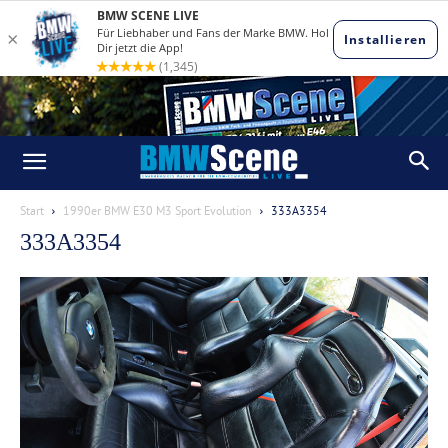
Start
1990er BMW E30 M3 Sport Evolution
333A3354
333A3354