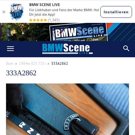
Start
1984er E23 735i
333A2862
333A2862