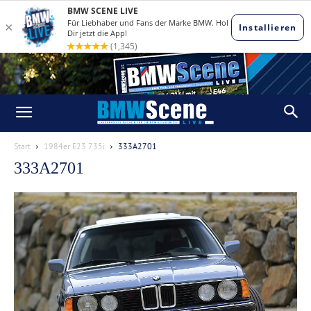
Start
1984er E23 735i
333A2701
333A2701