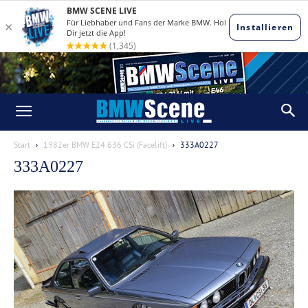
Start
1982er BMW E24 636 CSi (Facelift)
333A0227
333A0227